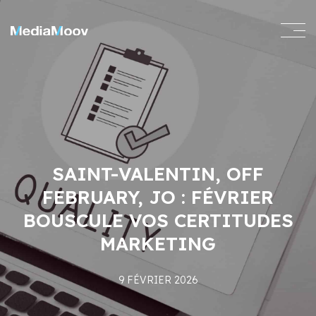
SAINT-VALENTIN, OFF
FEBRUARY, JO : FÉVRIER
BOUSCULE VOS CERTITUDES
MARKETING
9 FÉVRIER 2026