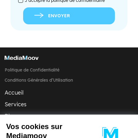
J’accepte la politique de confidentialité
ENVOYER
Politique de Confidentialité
Conditions Générales d’Utilisation
Accueil
Services
Blog
Vos cookies sur
À propos
Mediamoov