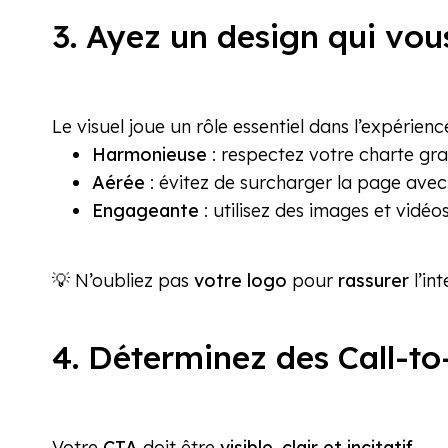
3. Ayez un design qui vou
Le visuel joue un rôle essentiel dans l’expérienc
Harmonieuse
: respectez votre charte grap
Aérée
: évitez de surcharger la page avec
Engageante
: utilisez des images et vidéo
💡 N’oubliez pas
votre logo
pour
rassurer
l’in
4. Déterminez des Call-to-
Votre
CTA
doit être
visible, clair et incitatif
.